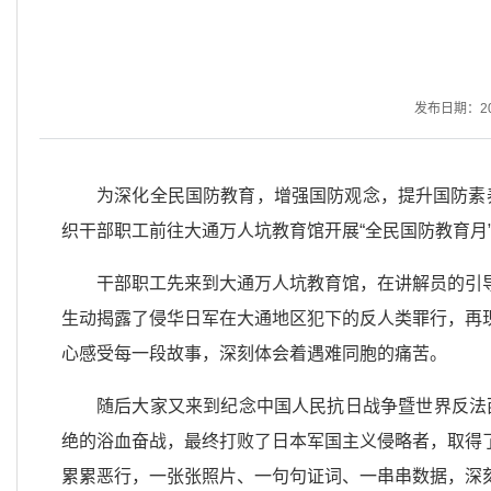
发布日期：2025
为深化全民国防教育，增强国防观念，提升国防素养
织干部职工前往大通万人坑教育馆开展“全民国防教育月
干部职工先来到大通万人坑教育馆，在讲解员的引
生动揭露了侵华日军在大通地区犯下的反人类罪行，再
心感受每一段故事，深刻体会着遇难同胞的痛苦。
随后大家又来到纪念中国人民抗日战争暨世界反法
绝的浴血奋战，最终打败了日本军国主义侵略者，取得
累累恶行，一张张照片、一句句证词、一串串数据，深