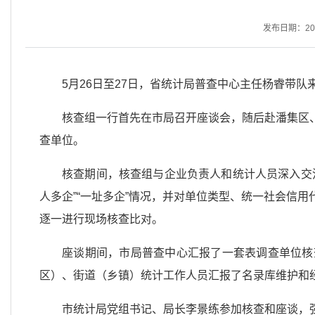
发布日期：2026
5月26日至27日，省统计局普查中心主任杨睿带
核查组一行首先在市局召开座谈会，随后赴潘集区
查单位。
核查期间，核查组与企业负责人和统计人员深入交
人多企”“一址多企”情况，并对单位类型、统一社会信
逐一进行现场核查比对。
座谈期间，市局普查中心汇报了一套表调查单位核
区）、街道（乡镇）统计工作人员汇报了名录库维护和
市统计局党组书记、局长李景练参加核查和座谈，