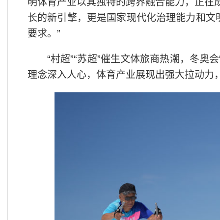
明体育产业以其独特的跨界融合能力，正在
长的新引擎，更是国家现代化治理能力和文
要求。”
“村超”“苏超”催生文体旅商热潮，冬
理念深入人心，体育产业展现出强大拉动力