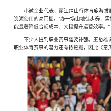
小微企业代表、丽江纳山行体育旅游发
资源使用的高门槛。“办一场山地徒步赛，
能显著降低合规成本、大幅提升运营效率。”
不少人提到职业赛事需要补强。王裕雄说
职业体育赛事的潜力还有待挖掘，因此《意