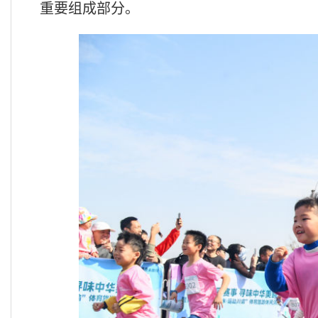
重要组成部分。