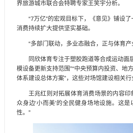
界旅游城市联合会特聘专家王笑宇分析。
“7万亿”的宏观目标下，《意见》铺设
消费持续扩大提供坚实基础。
“多部门联动，多业态融合，正与体育产
同欣体育专注于塑胶跑道等合成运动面
模设备更新支持范围”“中央预算内投资、地
体系建设总体方案”，这些对场馆建设相关行业
王兆红则对拓展体育消费场景的内容印象
众身边‘小而美’的全民健身场地设施。这
性。”