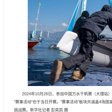
2024年10月26日，参加中国万水千帆赛（大理站
“赛事活动”也于当日开赛。“赛事活动”板块共涵盖4
挑战赛。新华社记者 彭奕凯 摄