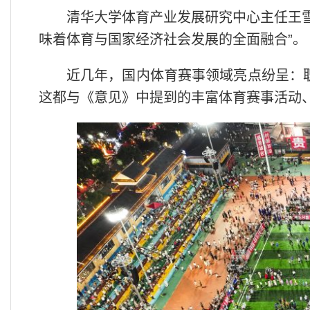
清华大学体育产业发展研究中心主任王
味着体育与国家经济社会发展的全面融合”。
近几年，国内体育赛事领域亮点纷呈：职业
这都与《意见》中提到的丰富体育赛事活动