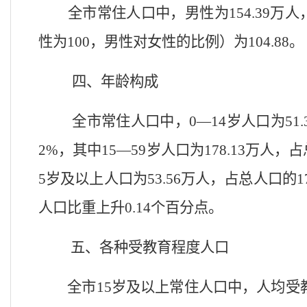
全市常住人口中，男性为
154.
39
万人
性为
100
，男性对女性的比例）为
104.
88
。
四、年龄构成
全市常住人口中，
0—14
岁人口为
51.
2
%
，
其中
15—59
岁人口为
178.13
万人，占
5
岁及以上人口为
53.
56
万人，占总人口的
1
人口比重上升
0.
14
个百分点。
五、各种受教育程度人口
全市
15
岁及以上常住人口中，人均受