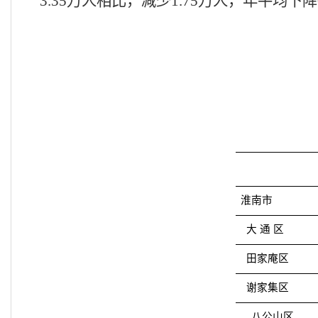
3.35
万人相比，减少
1.75
万人，年平均下降
淮南市
大
通
区
田家庵区
谢家集区
八公山区