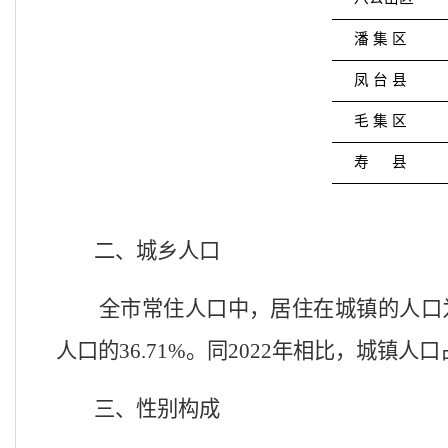
潘
集
区
凤
台
县
毛
集
区
寿
县
二、城乡人口
全市常住人口中，居住在城镇的人口
人口的
36.71%
。同
202
2
年相比，城镇人口
三、性别构成