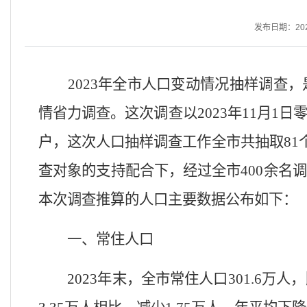
发布日期：2024-
202
3
年全市人口变动情况抽样调查，
情省力调查。这次调查以
202
3
年
11
月
1
日
户，
这次人口抽样调查工作全市共抽取
8
1
查对象的支持配合下，经过全市
400
余名调
本次调查推算的人口主要数据公布如下：
一、常住人口
202
3
年末，全市常住人口
30
1
.
6
万人，