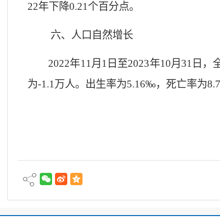
2
2
年下降
0.
21
个百分点。
六、人口自然增长
202
2
年
11
月
1
日至
202
3
年
10
月
31
日，
为
-
1.1
万人。出生率为
5.
16
‰
，死亡率为
8.