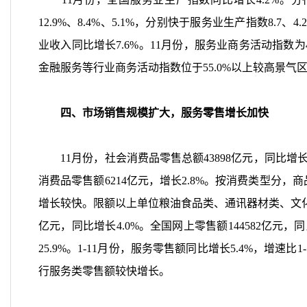
12.9%
、
8.4%
、
5.1%
，分别快于服务业生产指数
8.7
、
4.2
业收入同比增长
7.6%
。
11
月份，服务业商务活动指数为
金融服务等行业商务活动指数位于
55.0%
以上较高景气
四、市场销售规模扩大，服务零售增长加快
11
月份，社会消费品零售总额
43898
亿元，同比增
消费品零售额
6214
亿元，增长
2.8%
。按消费类型分，商
增长较快。限额以上单位粮油食品类、通讯器材类、文
亿元，同比增长
4.0%
。全国网上零售额
144582
亿元，同
25.9%
。
1-11
月份，服务零售额同比增长
5.4%
，增速比
1
行服务类零售额较快增长。