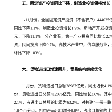
五、固定资产投资同比下降，制造业投资保持增长
1-11
月份，全国固定资产投资（不含农户）
444035
同比下降
1.1%
，制造业投资增长
1.9%
，房地产开发投
元，下降
11.1%
。分产业看，第一产业投资同比增长
2.
资，民间投资下降
0.7%
。高技术产业中，信息服务业，
环比下降
1.03%
。
六、货物进出口增速回升，贸易结构继续优化
11
月份，货物进出口总额
38987
亿元，同比增长
4.1
份，货物进出口总额
412076
亿元，同比增长
3.6%
。其中
2.1%
，占进出口总额的比重为
63.2%
。对共建“一带一路
1.8
个百分点。机电产品出口增长
8.8%
，占出口总额的比