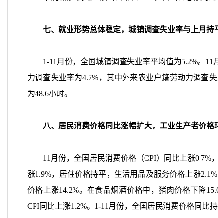
七、就业形势总体稳定，城镇调查失业率与上月持
1-11
月份，全国城镇调查失业率平均值为
5.2%
。
11
力调查失业率为
4.7%
，其中外来农业户籍劳动力调查失
为
48.6
小时。
八、居民消费价格同比涨幅扩大，工业生产者价格
11
月份，全国居民消费价格（
CPI
）同比上涨
0.7%
涨
1.9%
，居住价格持平，生活用品及服务价格上涨
2.1%
价格上涨
14.2%
。在食品烟酒价格中，猪肉价格下降
15
CPI
同比上涨
1.2%
。
1-11
月份，全国居民消费价格同比持