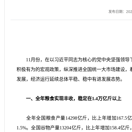
发布日期：2025-
11
月份，在以习近平同志为核心的党中央坚强领导
积极有为的宏观政策，纵深推进全国统一大市场建设，
发展，经济运行延续总体平稳、稳中有进发展态势。
一、全年粮食实现丰收，稳定在
1.4
万亿斤以上
全年全国粮食产量
14298
亿斤，比上年增加
167.5
1.5%
。全国谷物产量
13204
亿斤，比上年增加
158.4
亿斤