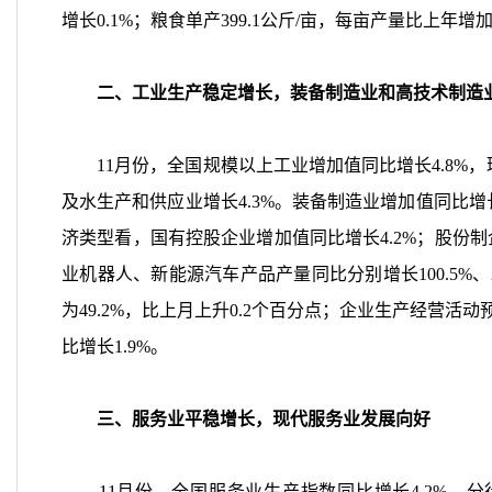
增长
0.1%
；粮食单产
399.1
公斤
/
亩，每亩产量比上年增
二、工业生产稳定增长，装备制造业和高技术制造
11
月份，全国规模以上工业增加值同比增长
4.8%
，
及水生产和供应业增长
4.3%
。装备制造业增加值同比增
济类型看，国有控股企业增加值同比增长
4.2%
；股份制
业机器人、新能源汽车产品产量同比分别增长
100.5%
、
为
49.2%
，比上月上升
0.2
个百分点；企业生产经营活动
比增长
1.9%
。
三、服务业平稳增长，现代服务业发展向好
11
月份，全国服务业生产指数同比增长
4.2%
。分