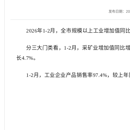
发布日期：2026
202
6
年
1-2
月
，
全市
规模以上工业增加值
同
分三大门类看，
1-
2
月，采矿业增加值同比
长
4.7
%
。
1-
2
月，工业企业产品销售率
9
7.4
%
，较上年