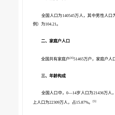
全国人口为
140545
万人，其中男性人口
例）为
104.21
。
二、家庭户人口
[4]
全国共有家庭户
51465
万户，家庭户人
三、年龄构成
全国人口中，
0
—
14
岁人口为
21436
万人
[5]
上人口为
22309
万人，占
15.87%
。