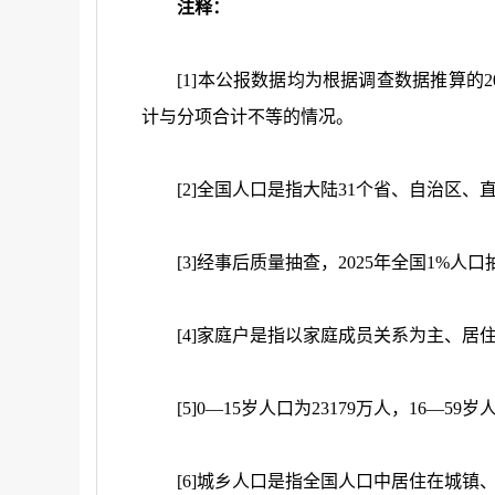
注释：
[1]本公报数据均为根据调查数据推算的202
计与分项合计不等的情况。
[2]全国人口是指大陆31个省、自治区、
[3]经事后质量抽查，2025年全国1%人
[4]家庭户是指以家庭成员关系为主、居
[5]0—15岁人口为23179万人，16—59岁人
[6]城乡人口是指全国人口中居住在城镇