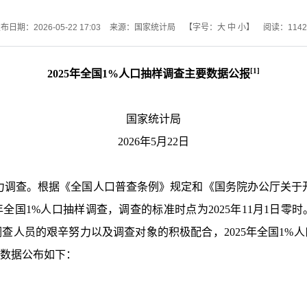
布日期：2026-05-22 17:03
来源：国家统计局
【字号：
大
中
小
】
阅读：
1142
[1]
2025
年全国
1%
人口抽样调查主要数据公报
国家统计局
2026年5月22日
力调查。根据《全国人口普查条例》规定和《国务院办公厅关于
年全国
1%
人口抽样调查，调查的标准时点为
2025
年
11
月
1
日零时
调查人员的艰辛努力以及调查对象的积极配合，
2025
年全国
1%
人
数据公布如下：