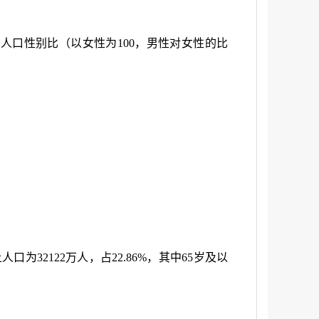
总人口性别比（以女性为
100
，男性对女性的比
上人口为
32122
万人，占
22.86%
，其中
65
岁及以