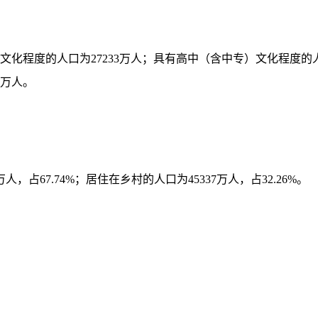
文化程度的人口为
27233
万人；具有高中（含中专）文化程度的
万人。
万人，占
67.74%
；居住在乡村的人口为
45337
万人，占
32.26%
。