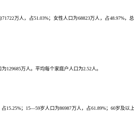
为
71722
万人，占
51.03%
；女性人口为
68823
万人，占
48.97%
，
口为
129685
万人。平均每个家庭户人口为
2.52
人。
，占
15.25%
；
15
—
59
岁人口为
86987
万人，占
61.89%
；
60
岁及以