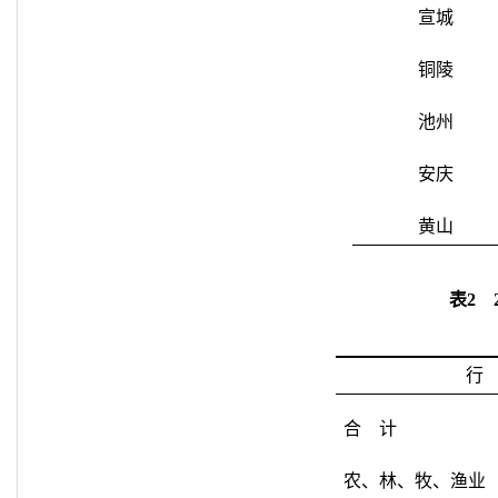
宣城
铜陵
池州
安庆
黄山
表
2
行
合 计
农、林、牧、渔业