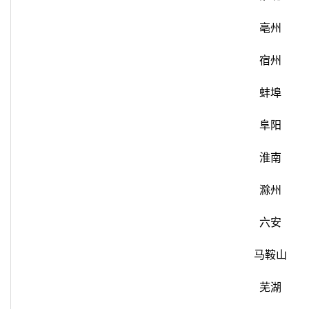
亳州
宿州
蚌埠
阜阳
淮南
滁州
六安
马鞍山
芜湖