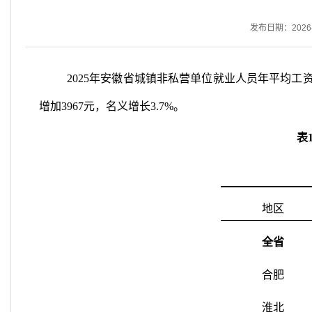
发布日期：2026-0
202
5
年安徽省城镇非私营单位就业人员年平均工
增加
3967
元，
名义增长
3.7
%
。
表
地区
全省
合肥
淮北